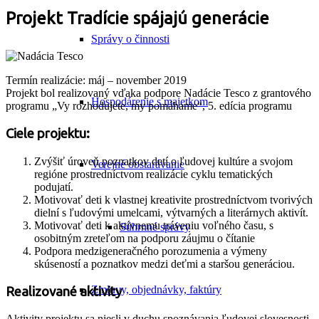
Projekt Tradície spájajú generácie
Správy o činnosti
Termín realizácie: máj – november 2019
Projekt bol realizovaný vďaka podpore Nadácie Tesco z grantového
Hospodárenie s majetkom
programu „Vy rozhodujete, my pomáhame“, 5. edícia programu
Ciele projektu:
Zvýšiť úroveň poznatkov detí o ľudovej kultúre a svojom
Verejné obstarávanie
regióne prostredníctvom realizácie cyklu tematických
podujatí.
Motivovať deti k vlastnej kreativite prostredníctvom tvorivých
dielní s ľudovými umelcami, výtvarných a literárnych aktivít.
Motivovať deti k aktívnemu tráveniu voľného času, s
Súhrnné správy
osobitným zreteľom na podporu záujmu o čítanie
Podpora medzigeneračného porozumenia a výmeny
skúseností a poznatkov medzi deťmi a staršou generáciou.
Zmluvy, objednávky, faktúry
Realizované aktivity
Aktivity projektu sa niesli v duchu spoznávania ľudovej slovesnosti,