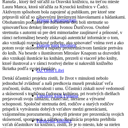
Ranuša , ktorý tiež súťažil za Oravskú knižnicu, na treťou mieste
Laura Manca, ktorá súťažila za Kysuckú knižnicu v Čadci.
Aktívnym spôsobom bola zapojené aj publikum, pre ktoré sme
pripravili súťaž so zábavnými literárnymi hlavolamami a hádankami.
Prístup k informáciám
Obohatením podujatia pre zúčastnené deti boli stretnutie so
spisovateľkou detskej literatúry Ivonou Ďuričovou. Osobné
stretnutia s autormi sú pre deti mimoriadne zaujímavé a prínosné, v
rámci neformálnej besedy získavajú autentické informácie o tom,
ako vznikajú rozprávkové príbehy, ako spisovateľ vníma svet a ako
Darujte nám literatúru
potom svoje skúsenosti a nápady prostredníctvom fantázie pretvára
do kníh. Na besede s ilustrátorom Miroslav Knapom sa dozvedeli
ako vznikajú ilustrácie ku knihám, prezreli si viaceré jeho knihy,
ktoré ilustroval a v rámci tvorivej dielne si nakreslili knižného
škriatka podľa svojej fantázie.
OZ Orbis Libri
Detskí účastníci projektu zistili, že život v minulosti nebolo
jednoduché zvládnuť a naši predkovia museli preukázať veľa
zručnosti, úsilia, vytrvalosti i umu. Účastníci získali nové vedomostí
a skúseností s tradičnou ľudovou kultúrou, pri tvorivých dielňach
Literárny klub Fontána
prejavovali svoju fantáziu, čitateľské, literárne a výtvarné
schopnosti. Spoločné stretnutia detí, rodičov a starých rodičov
prispeli k vytváraniu dobrých vzťahov medzi generáciami,
vzájomnému porozumeniu, poskytli priestor pre prezentáciu svojich
skúseností, spomienok a zážitkov. Realizácia projektu prehĺbila
Partnerské knižnice
vzťah účastníkov ku knižnici, zistili, že je to miesto, kde sa nielen