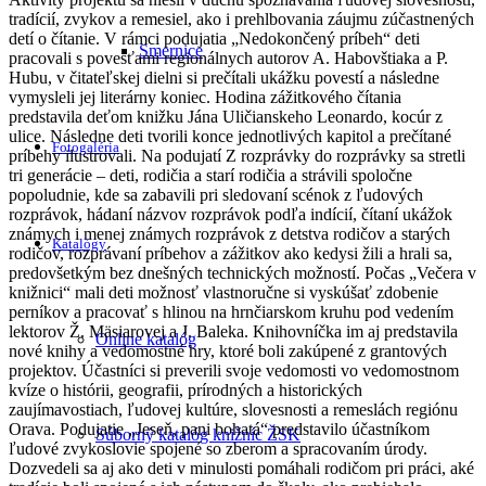
tradícií, zvykov a remesiel, ako i prehlbovania záujmu zúčastnených
detí o čítanie. V rámci podujatia „Nedokončený príbeh“ deti
Smernice
pracovali s povesťami regionálnych autorov A. Habovštiaka a P.
Hubu, v čitateľskej dielni si prečítali ukážku povestí a následne
vymysleli jej literárny koniec. Hodina zážitkového čítania
predstavila deťom knižku Jána Uličianskeho Leonardo, kocúr z
ulice. Následne deti tvorili konce jednotlivých kapitol a prečítané
Fotogaléria
príbehy ilustrovali. Na podujatí Z rozprávky do rozprávky sa stretli
tri generácie – deti, rodičia a starí rodičia a strávili spoločne
popoludnie, kde sa zabavili pri sledovaní scénok z ľudových
rozprávok, hádaní názvov rozprávok podľa indícií, čítaní ukážok
známych i menej známych rozprávok z detstva rodičov a starých
Katalógy
rodičov, rozprávaní príbehov a zážitkov ako kedysi žili a hrali sa,
predovšetkým bez dnešných technických možností. Počas „Večera v
knižnici“ mali deti možnosť vlastnoručne si vyskúšať zdobenie
perníkov a pracovať s hlinou na hrnčiarskom kruhu pod vedením
lektorov Ž. Mäsiarovej a J. Baleka. Knihovníčka im aj predstavila
Online katalóg
nové knihy a vedomostné hry, ktoré boli zakúpené z grantových
projektov. Účastníci si preverili svoje vedomosti vo vedomostnom
kvíze o histórii, geografii, prírodných a historických
zaujímavostiach, ľudovej kultúre, slovesnosti a remeslách regiónu
Orava. Podujatie „Jeseň, pani bohatá“ predstavilo účastníkom
Súborný katalóg knižníc ŽSK
ľudové zvykoslovie spojené so zberom a spracovaním úrody.
Dozvedeli sa aj ako deti v minulosti pomáhali rodičom pri práci, aké