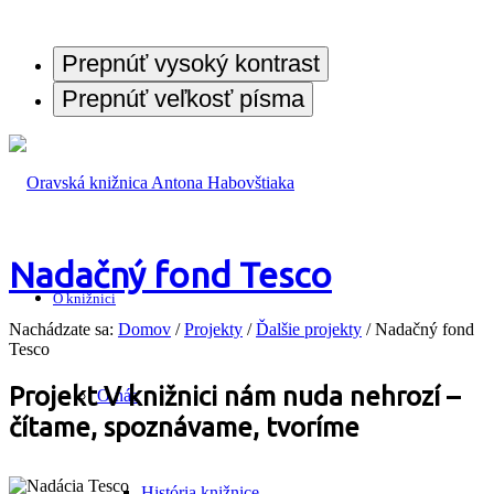
Prepnúť vysoký kontrast
Prepnúť veľkosť písma
Nadačný fond Tesco
O knižnici
Nachádzate sa:
Domov
/
Projekty
/
Ďalšie projekty
/
Nadačný fond
Tesco
Projekt V knižnici nám nuda nehrozí –
O nás
čítame, spoznávame, tvoríme
História knižnice