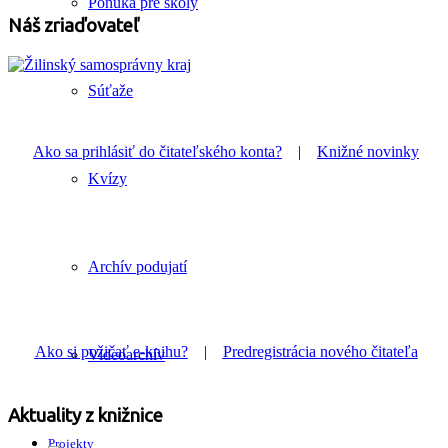
Ponuka pre školy
Náš zriaďovateľ
Súťaže
Ako sa prihlásiť do čitateľského konta?
|
Knižné novinky
Kvízy
Archív podujatí
Ako si požičať e-knihu?
|
Predregistrácia nového čitateľa
Videoarchív
Aktuality z knižnice
Projekty