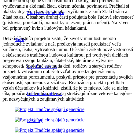
tradície boli spojené s ich nástupom do školy, ako prebiehalo
vyučovanie a aké mali žiaci, okrem učenia, povinnosti. Prečítali si
ukážky detských hier, riekaniek a vyčítaniek z kníh Zlatá brána a
Slovenská knižnica
Zlatá reťaz. Obsahom druhej časti podujatia bola ľudová slovesnosť
(príslovia, porekadlá, pranostiky o jeseni, práci a učení). Na záver
bol pripravený kvíz s ľudovými hádankami.
Detskí účastníci projektu zistili, že život v minulosti nebolo
Služby
jednoduché zvládnuť a naši predkovia museli preukázať veľa
zručnosti, úsilia, vytrvalosti i umu. Účastníci získali nové vedomostí
a skúseností s tradičnou ľudovou kultúrou, pri tvorivých dielňach
prejavovali svoju fantáziu, čitateľské, literárne a výtvarné
schopnosti. Spoločné stretnutia detí, rodičov a starých rodičov
Prehľad služieb
prispeli k vytváraniu dobrých vzťahov medzi generáciami,
vzájomnému porozumeniu, poskytli priestor pre prezentáciu svojich
skúseností, spomienok a zážitkov. Realizácia projektu prehĺbila
vzťah účastníkov ku knižnici, zistili, že je to miesto, kde sa nielen
Prístup na internet
číta, požičiava literatúra, ale sa aj stretávajú rôzne vekové kategórie
pri nezvyčajných a zaujímavých aktivitách.
E-knihy