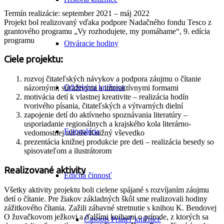
Termín realizácie: september 2021 – máj 2022
Projekt bol realizovaný vďaka podpore Nadačného fondu Tesco z
grantového programu „Vy rozhodujete, my pomáhame“, 9. edícia
programu
Otváracie hodiny
Ciele projektu:
rozvoj čitateľských návykov a podpora záujmu o čítanie
Oddelenia knižnice
názornými, súťaživými a interaktívnymi formami
motivácia detí k vlastnej kreativite – realizácia hodín
tvorivého písania, čitateľských a výtvarných dielní
zapojenie detí do aktívneho spoznávania literatúry –
usporiadanie regionálnych a krajského kola literárno-
Fotogaléria
vedomostnej súťaže Knižný vševedko
prezentácia knižnej produkcie pre deti – realizácia besedy so
spisovateľom a ilustrátorom
Realizované aktivity
Edičná činnosť
Všetky aktivity projektu boli cielene spájané s rozvíjaním záujmu
detí o čítanie. Pre žiakov základných škôl sme realizovali hodiny
zážitkového čítania. Zažili zábavné stretnutie s knihou K. Bendovej
O žuvačkovom ježkovi a ďalšími knihami o prírode, z ktorých sa
Časopis Priateľ knižnice