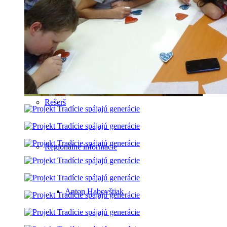
Ponuka výstavných priestorov
Spýtajte sa knižnice
Rešerš
Regionálne informácie
Anton Habovštiak