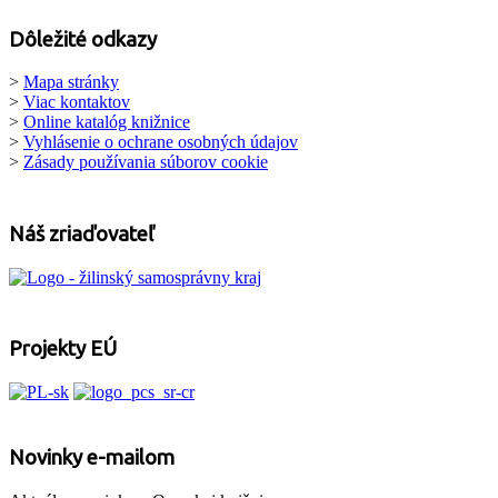
Dôležité odkazy
>
Mapa stránky
>
Viac kontaktov
>
Online katalóg knižnice
>
Vyhlásenie o ochrane osobných údajov
>
Zásady používania súborov cookie
Náš zriaďovateľ
Projekty EÚ
Novinky e-mailom