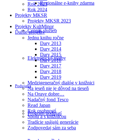
Regionálne e-knihy zdarma
Rok 2023
Rok 2024
Projekty MKSR
Projekty MKSR 2023
Projekty KultMinor
Cenník služieb
Ďalšie projekty
Jednu knihu ročne
Dary 2013
Dary 2014
Dary 2015
Elektronické platby
Dary 2016
Dary 2017
Dary 2018
Dary 2019
Medzigeneračný dialóg v knižnici
Podujatia
Na jeseň nie je dôvod na tieseň
Na Orave dobre…
Nadačný fond Tesco
Read Japan
Rok osobností
Program podujatí
Spolu a s knižnicou
Tradície spájajú generácie
Zodpovedaj sám za seba