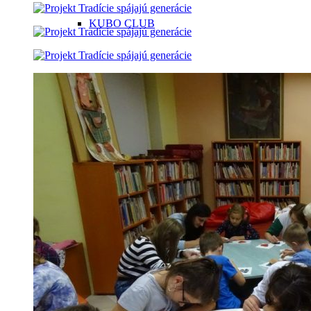
KUBO CLUB
Databázy GALE
Služba Bookport
Periodiká
Konzultácie z cudzích jazykov