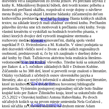
dozvedeli veľa zaujímavostí zo života ježkov. Po prečítaní úryvku z
knihy K. Mikolášovej Bojnickí búbeli, deti tvorili koniec príbehu a
ilustrovali prečítanú ukážku, rozprávali si svoje dojmy o návšteve
mesta Bojníc. Na podujatí Literárne hádanky zúčastneným deťom
knihovníčka predstavila nové knihy formou čítania krátkych ukážok
Knižné publikácie
textov, na základe ktorých mali uhádnuť uvedenú knihu. Prečítaním
pútavého úryvku sme ich motivovali k prečítaniu celej knihy. Svoju
vlastnú kreativitu si vyskúšali na hodinách tvorivého písania, v
rámci ktorých dvojice detí vytvorili imaginárne stretnutia a
rozhovory medzi známymi spisovateľmi, dialóg spolu viedol
Kontakty
napríklad P. O. Hviezdoslava a M. Kukučín. V rámci podujatia sa
deti dozvedeli všeličo nové o živote a diele našich regionálnych
osobností, predstavovali si, čo by ich zaujímalo v dnešnej dobe a
aké knihy by čítali. Ťažiskovou aktivitou bola realizácia literárno-
Viac informácií
vedomostného kvízu Knižný vševedko. Triedne kolá sa uskutočnili
pre žiakov 4. a 5. ročníkov základných škôl v Dolnom Kubíne.
Zúčastnilo sa ho 388 detí, ktoré si preverili svoje znalosti o literatúre.
Otázky vychádzali z učebných osnov slovenského jazyka a
literatúry, ako aj z nových informácií o aktuálne vydávanej literatúre,
Tlačové správy
ktoré im knihovníčka v úvode formou hovorenej bibliografie
predstavila. Vyústením postupovej regionálnej súťaže bolo finálne
krajské kolo pre žiakov Žilinského kraja, ktoré sa uskutočnilo dňa
25.5.2022 v Oravskej knižnici Antona Habovštiaka. Po dvoch
súťažných kolách sa na prvom mieste umiestnila Nela Gočalová ,
Knižnica v médiách
ktorá súťažila za Oravskú knižnicu, na druhom mieste Adam