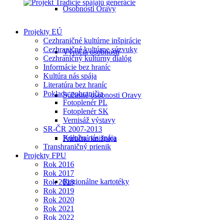
Osobnosti Oravy
Projekty EÚ
Cezhraničné kultúrne inšpirácie
Cezhraničné kultúrne súzvuky
Výročia osobností
Cezhraničný kultúrny dialóg
Informácie bez hraníc
Kultúra nás spája
Literatúra bez hraníc
Poklady pohraničia
Súčasné osobnosti Oravy
Fotoplenér PL
Fotoplenér SK
Vernisáž výstavy
SR-ČR 2007-2013
Kultúra nás spája
Príručná knižnica
Transhraničný prienik
Projekty FPU
Rok 2016
Rok 2017
Regionálne kartotéky
Rok 2018
Rok 2019
Rok 2020
Rok 2021
Rok 2022