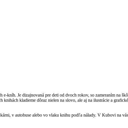
e-kníh. Je dizajnovaná pre deti od dvoch rokov, so zameraním na škôl
h knihách kladieme dôraz nielen na slovo, ale aj na ilustrácie a grafi
árni, v autobuse alebo vo vlaku knihu podľa nálady. V Kubovi na vás 