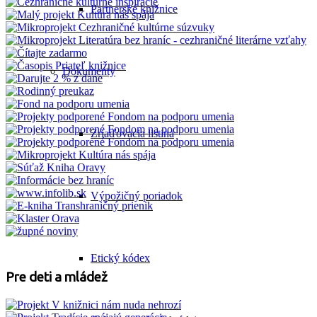
Partnerské knižnice
Dokumenty
Zriaďovacia listina
Výpožičný poriadok
Etický kódex
Pre deti a mládež