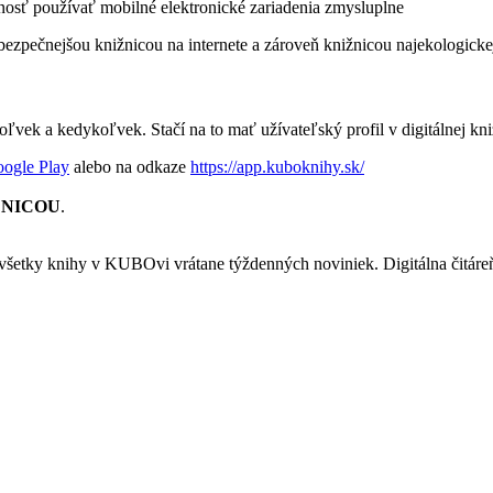
nosť používať mobilné elektronické zariadenia zmysluplne
pečnejšou knižnicou na internete a zároveň knižnicou najekologicke
 a kedykoľvek. Stačí na to mať užívateľský profil v digitálnej kniž
ogle Play
alebo na odkaze
https://app.kuboknihy.sk/
ŽNICOU
.
 všetky knihy v KUBOvi vrátane týždenných noviniek. Digitálna čitá