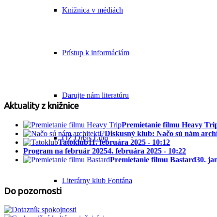
Knižnica v médiách
Prístup k informáciám
Darujte nám literatúru
Aktuality z knižnice
Premietanie filmu Heavy Tri
Diskusný klub: Načo sú nám archi
OZ Orbis Libri
Tatoklub
11. februára 2025 - 10:12
Program na február 2025
4. februára 2025 - 10:22
Premietanie filmu Bastard
30. ja
Literárny klub Fontána
Do pozornosti