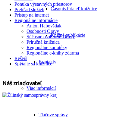
Ponuka výstavných priestorov
Časopis Priateľ knižnice
Prehľad služieb
Prístup na internet
Regionálne informácie
Anton Habovštiak
Osobnosti Oravy
Knižné publikácie
Súčasné osobnosti Oravy
Príručná knižnica
Regionálne kartotéky
Regionálne e-knihy zdarma
Rešerš
Kontakty
Spýtajte sa knižnice
Náš zriaďovateľ
Viac informácií
Tlačové správy