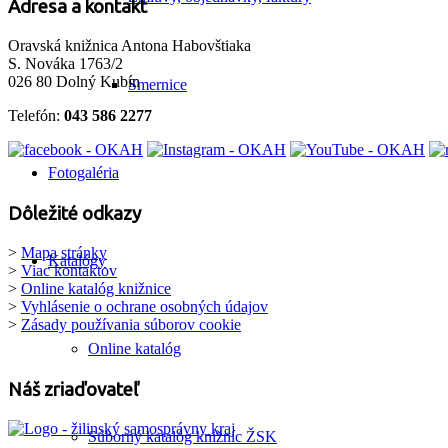
Adresa a kontakt
Oravská knižnica Antona Habovštiaka
S. Nováka 1763/2
026 80 Dolný Kubín
Smernice
Telefón:
043 586 2277
Fotogaléria
Dôležité odkazy
>
Mapa stránky
Katalógy
>
Viac kontaktov
>
Online katalóg knižnice
>
Vyhlásenie o ochrane osobných údajov
>
Zásady používania súborov cookie
Online katalóg
Náš zriaďovateľ
Súborný katalóg knižníc ŽSK