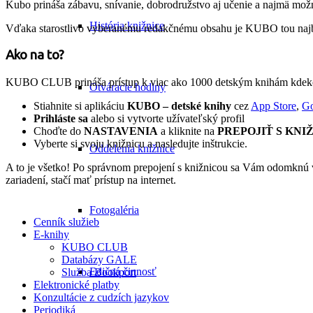
Kubo prináša zábavu, snívanie, dobrodružstvo aj učenie a najmä mož
História knižnice
Vďaka starostlivo vyberanému redakčnému obsahu je KUBO tou najbez
Ako na to?
KUBO CLUB prináša prístup k viac ako 1000 detským knihám kdekoľvek
Otváracie hodiny
Stiahnite si aplikáciu
KUBO – detské knihy
cez
App Store
,
Go
Prihláste sa
alebo si vytvorte užívateľský profil
Choďte do
NASTAVENIA
a kliknite na
PREPOJIŤ S KNI
Vyberte si svoju knižnicu a nasledujte inštrukcie.
Oddelenia knižnice
A to je všetko! Po správnom prepojení s knižnicou sa Vám odomknú
zariadení, stačí mať prístup na internet.
Fotogaléria
Cenník služieb
E-knihy
KUBO CLUB
Databázy GALE
Edičná činnosť
Služba Bookport
Elektronické platby
Konzultácie z cudzích jazykov
Periodiká