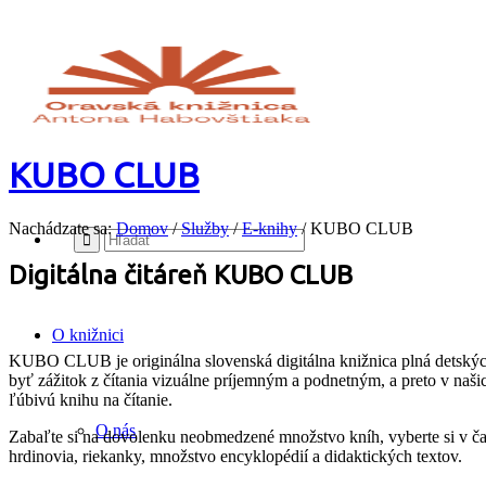
KUBO CLUB
Nachádzate sa:
Domov
/
Služby
/
E-knihy
/
KUBO CLUB
Digitálna čitáreň KUBO CLUB
O knižnici
KUBO CLUB je originálna slovenská digitálna knižnica plná detských 
byť zážitok z čítania vizuálne príjemným a podnetným, a preto v našic
ľúbivú knihu na čítanie.
O nás
Zabaľte si na dovolenku neobmedzené množstvo kníh, vyberte si v čak
hrdinovia, riekanky, množstvo encyklopédií a didaktických textov.