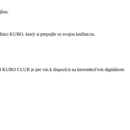
jšou.
nici KUBO, ktorý si prepojíte so svojou knižnicou.
reň KUBO CLUB je pre vás k dispozícii na ktoromkoľvek digitálnom