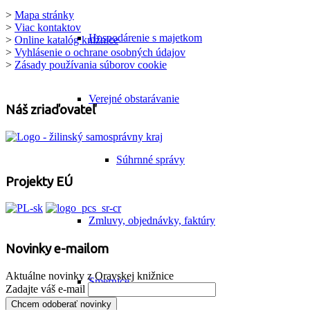
>
Mapa stránky
>
Viac kontaktov
Hospodárenie s majetkom
>
Online katalóg knižnice
>
Vyhlásenie o ochrane osobných údajov
>
Zásady používania súborov cookie
Verejné obstarávanie
Náš zriaďovateľ
Súhrnné správy
Projekty EÚ
Zmluvy, objednávky, faktúry
Novinky e-mailom
Aktuálne novinky z Oravskej knižnice
Smernice
Zadajte váš e-mail