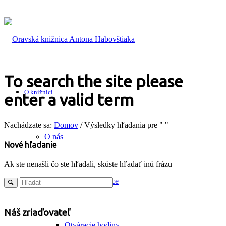
To search the site please
O knižnici
enter a valid term
Nachádzate sa:
Domov
/
Výsledky hľadania pre " "
O nás
Nové hľadanie
Ak ste nenašli čo ste hľadali, skúste hľadať inú frázu
História knižnice
Náš zriaďovateľ
Otváracie hodiny