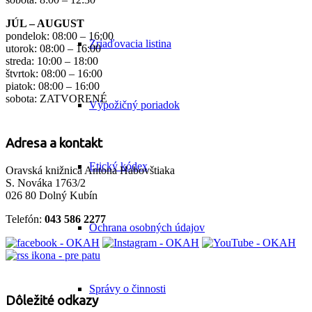
JÚL – AUGUST
pondelok: 08:00 – 16:00
Zriaďovacia listina
utorok: 08:00 – 16:00
streda: 10:00 – 18:00
štvrtok: 08:00 – 16:00
piatok: 08:00 – 16:00
sobota: ZATVORENÉ
Výpožičný poriadok
Adresa a kontakt
Etický kódex
Oravská knižnica Antona Habovštiaka
S. Nováka 1763/2
026 80 Dolný Kubín
Telefón:
043 586 2277
Ochrana osobných údajov
Správy o činnosti
Dôležité odkazy