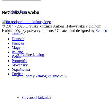
Fotogaléria
Revitalizácia webu
© 2014 - 2025 Oravská knižnica Antona Habovštiaka v Dolnom
Kubíne. Všetky práva vyhradené. / Created and designed by
Seduco
Katalógy
Deutsch
Français
Magyar
Italiano
Online katalóg
Polski
Português
Slovensky
Українська
English
Súborný katalóg knižníc ŽSK
Slovenská knižnica