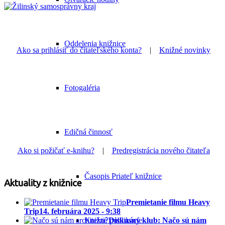
Oddelenia knižnice
Ako sa prihlásiť do čitateľského konta?
|
Knižné novinky
Fotogaléria
Edičná činnosť
Ako si požičať e-knihu?
|
Predregistrácia nového čitateľa
Časopis Priateľ knižnice
Aktuality z knižnice
Premietanie filmu Heavy
Trip
14. februára 2025 - 9:38
Knižné publikácie
Diskusný klub: Načo sú nám